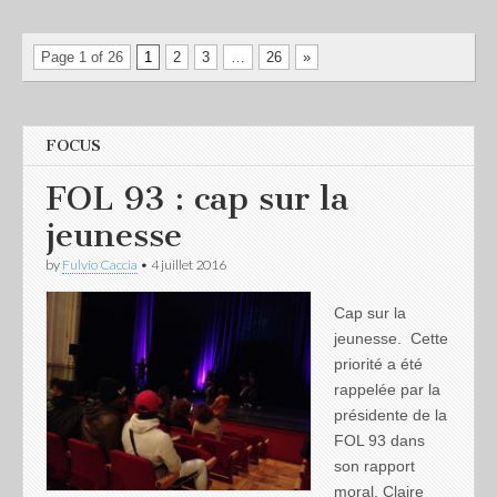
Page 1 of 26
1
2
3
…
26
»
FOCUS
FOL 93 : cap sur la
jeunesse
by
Fulvio Caccia
•
4 juillet 2016
Cap sur la
jeunesse. Cette
priorité a été
rappelée par la
présidente de la
FOL 93 dans
son rapport
moral. Claire