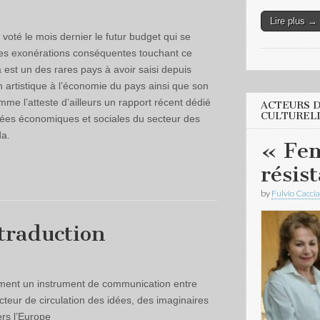
Lire plus →
oté le mois dernier le futur budget qui se
es exonérations conséquentes touchant ce
est un des rares pays à avoir saisi depuis
on artistique à l’économie du pays ainsi que son
mme l’atteste d’ailleurs un rapport récent dédié
ACTEURS D
CULTUREL
mbées économiques et sociales du secteur des
da.
« Fe
résis
by
Fulvio Caccia
 traduction
ement un instrument de communication entre
cteur de circulation des idées, des imaginaires
vers l’Europe