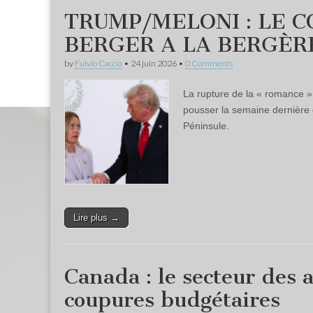
TRUMP/MELONI : LE C
BERGER A LA BERGÈR
by
Fulvio Caccia
•
24 juin 2026
•
0 Comments
La rupture de la « romance »
pousser la semaine dernière d
Péninsule.
Lire plus →
Canada : le secteur des 
coupures budgétaires