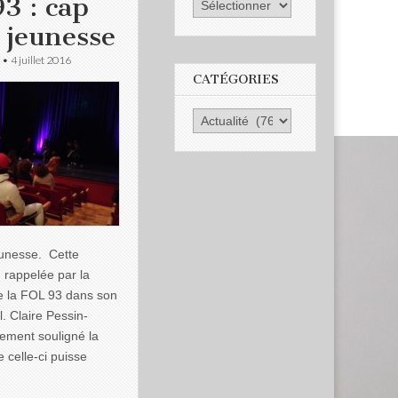
3 : cap
a jeunesse
•
4 juillet 2016
CATÉGORIES
eunesse. Cette
é rappelée par la
e la FOL 93 dans son
. Claire Pessin-
lement souligné la
 celle-ci puisse