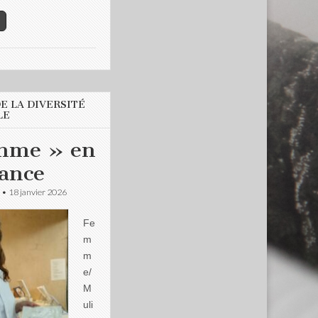
E LA DIVERSITÉ
LE
mme » en
tance
•
18 janvier 2026
Fe
m
m
e/
M
uli