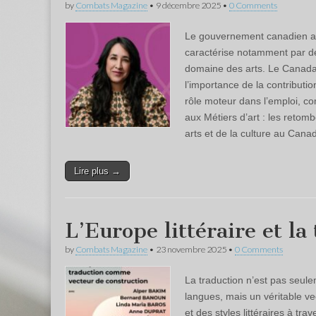
by
Combats Magazine
•
9 décembre 2025
•
0 Comments
Le gouvernement canadien a v
caractérise notamment par d
domaine des arts. Le Canada 
l’importance de la contributi
rôle moteur dans l’emploi, co
aux Métiers d’art : les reto
arts et de la culture au Cana
Lire plus →
L’Europe littéraire et la
by
Combats Magazine
•
23 novembre 2025
•
0 Comments
La traduction n’est pas seul
langues, mais un véritable ve
et des styles littéraires à tra