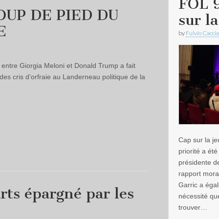
FOL 9
OUP DE PIED DU
sur l
E
by
Fulvio Caccia
 entre Giorgia Meloni et Donald Trump a fait
es cris d’orfraie au Landerneau politique de la
Cap sur la j
priorité a ét
présidente d
rapport moral
Garric a éga
arts épargné par les
nécessité que
trouver…