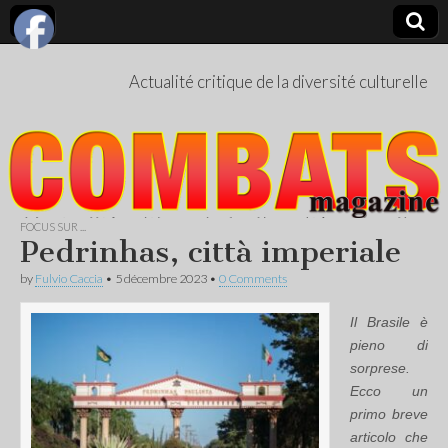
Actualité critique de la diversité culturelle
FOCUS SUR ...
Pedrinhas, città imperiale
by
Fulvio Caccia
•
5 décembre 2023
•
0 Comments
Il Brasile è
pieno di
sorprese.
Ecco un
primo breve
articolo che