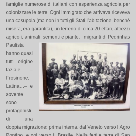
famiglie numerose di italiani con esperienza agricola per
colonizzare le terre. Ogni immigrato che arrivava riceveva
una casupola (ma non in tutti gli Stati l’abitazione, benché
misera, era garantita), un terreno di circa 20 ettari, attrezzi
agricoli, animali, sementi e piante.
I migranti di Pedrinhas
Paulista
hanno quasi
tutti origine
laziale –
Frosinone,
Latina…
– e
sovente
sono
protagonisti
di una
doppia migrazione: prima interna, dal Veneto verso l’Agro
Pontino, e poi verso il Brasile. Nella fertile terra di San