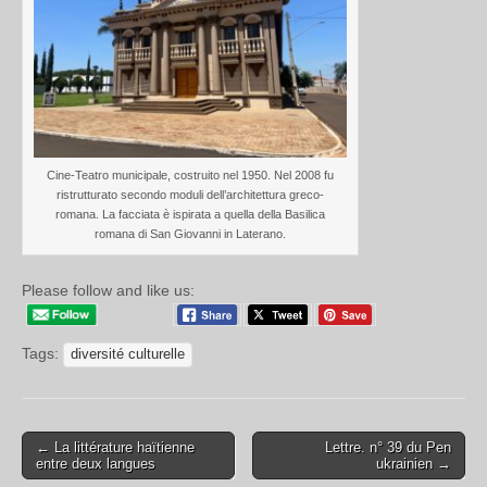
Cine-Teatro municipale, costruito nel 1950. Nel 2008 fu
ristrutturato secondo moduli dell’architettura greco-
romana. La facciata è ispirata a quella della Basilica
romana di San Giovanni in Laterano.
Please follow and like us:
Tags:
diversité culturelle
← La littérature haïtienne
Lettre. n° 39 du Pen
entre deux langues
ukrainien →