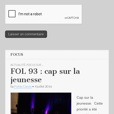
FOCUS
ACTUALITÉ
,
FOCUS SUR ...
FOL 93 : cap sur la
jeunesse
by
Fulvio Caccia
•
4 juillet 2016
Cap sur la
jeunesse. Cette
priorité a été