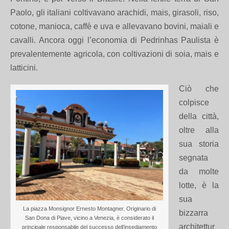
Paolo, gli italiani coltivavano arachidi, mais, girasoli, riso,
cotone, manioca, caffè e uva e allevavano bovini, maiali e
cavalli. Ancora oggi l’economia di Pedrinhas Paulista è
prevalentemente agricola, con coltivazioni di soia, mais e
latticini.
Ciò che
colpisce
della città,
oltre alla
sua storia
segnata
da molte
lotte, è la
sua
La piazza Monsignor Ernesto Montagner. Originario di
bizzarra
San Dona di Piave, vicino a Venezia, è considerato il
architettur
principale responsabile del successo dell’insediamento