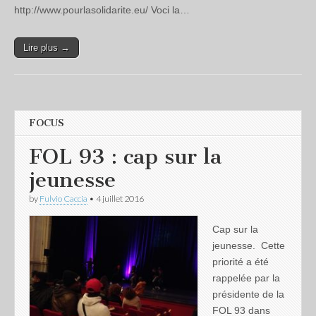
http://www.pourlasolidarite.eu/ Voci la…
Lire plus →
FOCUS
FOL 93 : cap sur la
jeunesse
by
Fulvio Caccia
•
4 juillet 2016
Cap sur la
jeunesse. Cette
priorité a été
rappelée par la
présidente de la
FOL 93 dans