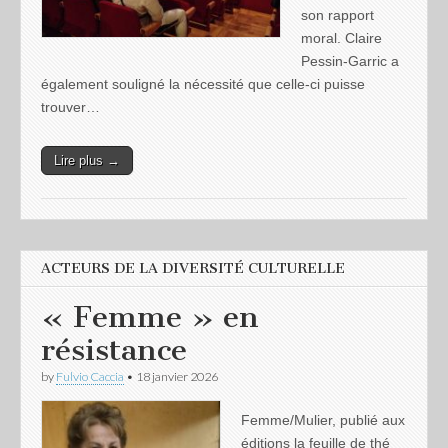
son rapport
moral. Claire
Pessin-Garric a
également souligné la nécessité que celle-ci puisse
trouver…
Lire plus →
ACTEURS DE LA DIVERSITÉ CULTURELLE
« Femme » en
résistance
by
Fulvio Caccia
•
18 janvier 2026
Femme/Mulier, publié aux
éditions la feuille de thé