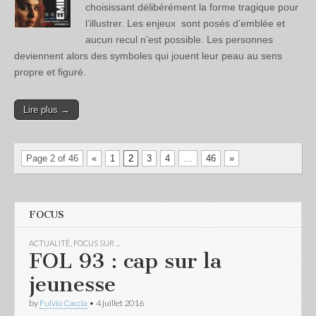
choisissant délibérément la forme tragique pour
l’illustrer. Les enjeux sont posés d’emblée et
aucun recul n’est possible. Les personnes
deviennent alors des symboles qui jouent leur peau au sens
propre et figuré.
Lire plus →
Page 2 of 46
«
1
2
3
4
…
46
»
FOCUS
ACTUALITÉ
,
FOCUS SUR ...
FOL 93 : cap sur la
jeunesse
by
Fulvio Caccia
•
4 juillet 2016