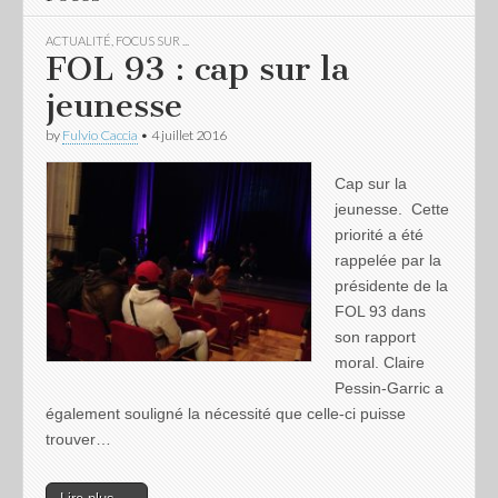
ACTUALITÉ
,
FOCUS SUR ...
FOL 93 : cap sur la
jeunesse
by
Fulvio Caccia
•
4 juillet 2016
Cap sur la
jeunesse. Cette
priorité a été
rappelée par la
présidente de la
FOL 93 dans
son rapport
moral. Claire
Pessin-Garric a
également souligné la nécessité que celle-ci puisse
trouver…