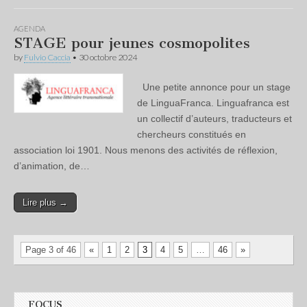
AGENDA
STAGE pour jeunes cosmopolites
by
Fulvio Caccia
•
30 octobre 2024
Une petite annonce pour un stage
de LinguaFranca. Linguafranca est
un collectif d’auteurs, traducteurs et
chercheurs constitués en
association loi 1901. Nous menons des activités de réflexion,
d’animation, de…
Lire plus →
Page 3 of 46
«
1
2
3
4
5
…
46
»
FOCUS