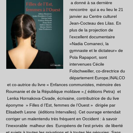
a donné à sa dernière
rencontre qui a eu lieu le 21
janvier au Centre culturel
Jean-Cocteau des Lilas. En
plus de la projection de
l’excellent documentaire
«Nadia Comaneci, la
gymnaste et le dictateur» de
Pola Rapaport, sont
intervenues Cécile
Folschweiller, co-directrice du
département Europe,INALCO
et co-autrice du livre « Enfances communistes, mémoire des
Roumanie et de la République moldave »,( éditions Petra) et
Lenka Hornakova-Civade, écrivaine, contributrice de du live
éponyme » Filles d l’Est, femmes de l’Ouest » dirigée par
Elisabeth Lesne (éditions Intervalles). Cet ouvrage entendait
corriger un malentendu très fréquent en Occident : à savoir
l’inexorable malheur des Européens de l’est privés de liberté
et sujets à toutes les privations et à toutes lés pénuries
. Sans