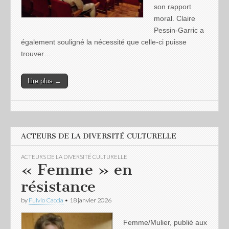
son rapport
moral. Claire
Pessin-Garric a
également souligné la nécessité que celle-ci puisse
trouver…
Lire plus →
ACTEURS DE LA DIVERSITÉ CULTURELLE
ACTEURS DE LA DIVERSITÉ CULTURELLE
« Femme » en
résistance
by
Fulvio Caccia
•
18 janvier 2026
Femme/Mulier, publié aux