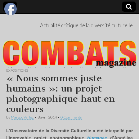
Actualité critique de la diversité culturelle
EXPOSITIONS
« Nous sommes juste
humains »: un projet
photographique haut en
couleurs
by
Margot Varlez
•
8 avril 2014
•
0 Comments
L’Observatoire de la Diversité Culturelle a été interpellé par
l’incroyable projet photographique
Humanae
d’Angélica