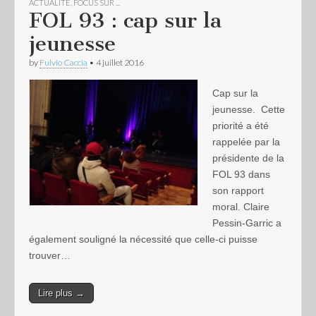
ACTUALITÉ
,
FOCUS SUR ...
FOL 93 : cap sur la
jeunesse
by
Fulvio Caccia
•
4 juillet 2016
Cap sur la
jeunesse. Cette
priorité a été
rappelée par la
présidente de la
FOL 93 dans
son rapport
moral. Claire
Pessin-Garric a
également souligné la nécessité que celle-ci puisse
trouver…
Lire plus →