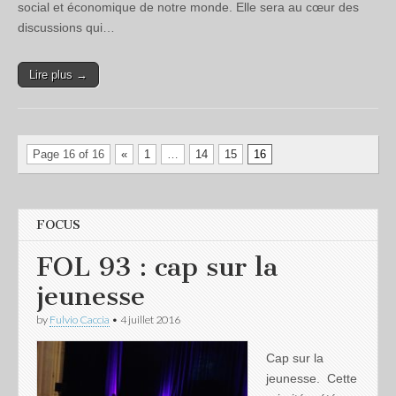
social et économique de notre monde. Elle sera au cœur des
discussions qui…
Lire plus →
Page 16 of 16
«
1
…
14
15
16
FOCUS
FOL 93 : cap sur la
jeunesse
by
Fulvio Caccia
•
4 juillet 2016
Cap sur la
jeunesse. Cette