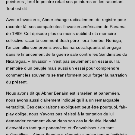
peintures ; bref le peintre refait ses peintures en les racontant.
Tout est dit.
Avec « Invasion », Abner change radicalement de registre pour
raconter là ses compatriotes l’invasion américaine de Panama
de 1989. Cet épisode plus ou moins oublié d ela mémoire
collective raconte comment Bush père fera tomber Noriega,
l’ancien allié compromis avec les narcotrafiquants et engagé
dans le financement de la guerre sale contre les Sandinistes du
Nicaragua. « Invasion » n’est pas seulement un essai sur la
mémoire d’un peuple mais aussi un essai pour comprendre
comment les souvenirs se transforment pour forger la narration
du présent.
Nous avons dit qu’Abner Benaim est israélien et panaméen,
nous avons aussi clairement indiqué qu’il a un remarquable
versatilité. Ces deux raisons expliquent peut être pourquoi, fair-
play oblige, nous n’avons pas résisté à la tentation de lui
demander comment vit-on dans son cas la double identité
d’envahi en tant que panaméen et d’envahisseur en tant
qu’israélien… Abner Benaim a répondu « qu’en tant qu’activiste