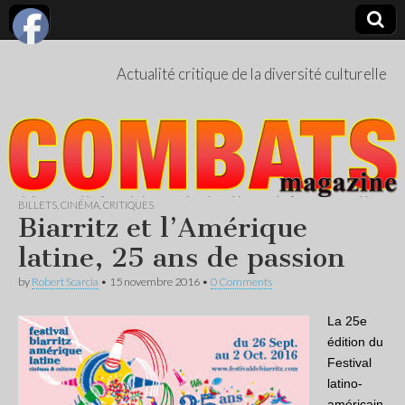
Actualité critique de la diversité culturelle
BILLETS
,
CINÉMA
,
CRITIQUES
Biarritz et l’Amérique
latine, 25 ans de passion
by
Robert Scarcia
•
15 novembre 2016
•
0 Comments
La 25e
édition du
Festival
latino-
américain