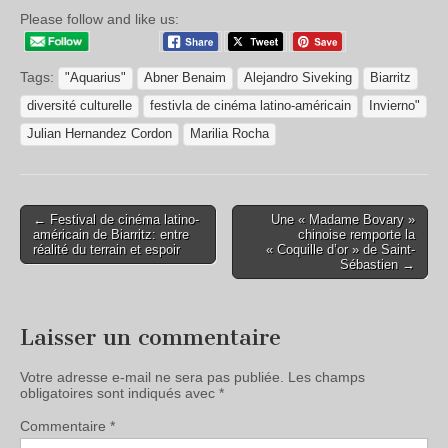
Please follow and like us:
Tags:
"Aquarius"
Abner Benaim
Alejandro Siveking
Biarritz
diversité culturelle
festivla de cinéma latino-américain
Invierno"
Julian Hernandez Cordon
Marilia Rocha
← Festival de cinéma latino-
Une « Madame Bovary »
américain de Biarritz: entre
chinoise remporte la
réalité du terrain et espoir
« Coquille d’or » de Saint-
Sébastien →
Laisser un commentaire
Votre adresse e-mail ne sera pas publiée.
Les champs
obligatoires sont indiqués avec
*
Commentaire
*