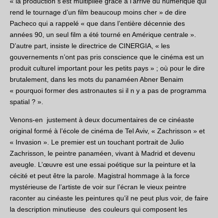
« la production s’est multipliée grâce à l’arrivé du numérique qui
rend le tournage d’un film beaucoup moins cher » de dire
Pacheco qui a rappelé « que dans l’entière décennie des
années 90, un seul film a été tourné en Amérique centrale ».
D’autre part, insiste le directrice de CINERGIA, « les
gouvernements n’ont pas pris conscience que le cinéma est un
produit culturel important pour les petits pays » ; où pour le dire
brutalement, dans les mots du panaméen Abner Benaim
« pourquoi former des astronautes si il n y a pas de programma
spatial ? ».
Venons-en justement à deux documentaires de ce cinéaste
original formé à l’école de cinéma de Tel Aviv, « Zachrisson » et
« Invasion ». Le premier est un touchant portrait de Julio
Zachrisson, le peintre panaméen, vivant à Madrid et devenu
aveugle. L’œuvre est une essai poétique sur la peinture et la
cécité et peut être la parole. Magistral hommage à la force
mystérieuse de l’artiste de voir sur l’écran le vieux peintre
raconter au cinéaste les peintures qu’il ne peut plus voir, de faire
la description minutieuse des couleurs qui composent les