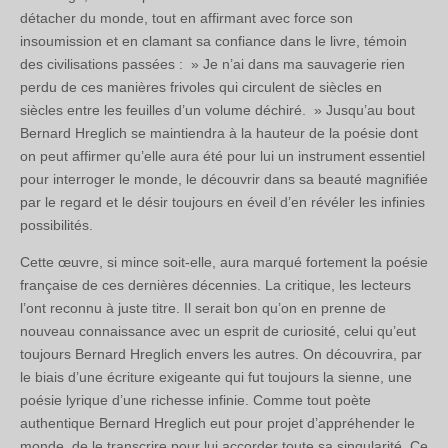
détacher du monde, tout en affirmant avec force son
insoumission et en clamant sa confiance dans le livre, témoin
des civilisations passées : » Je n’ai dans ma sauvagerie rien
perdu de ces manières frivoles qui circulent de siècles en
siècles entre les feuilles d’un volume déchiré. » Jusqu’au bout
Bernard Hreglich se maintiendra à la hauteur de la poésie dont
on peut affirmer qu’elle aura été pour lui un instrument essentiel
pour interroger le monde, le découvrir dans sa beauté magnifiée
par le regard et le désir toujours en éveil d’en révéler les infinies
possibilités.
Cette œuvre, si mince soit-elle, aura marqué fortement la poésie
française de ces dernières décennies. La critique, les lecteurs
l’ont reconnu à juste titre. Il serait bon qu’on en prenne de
nouveau connaissance avec un esprit de curiosité, celui qu’eut
toujours Bernard Hreglich envers les autres. On découvrira, par
le biais d’une écriture exigeante qui fut toujours la sienne, une
poésie lyrique d’une richesse infinie. Comme tout poète
authentique Bernard Hreglich eut pour projet d’appréhender le
monde, de le transcrire pour lui accorder toute sa singularité. Ce