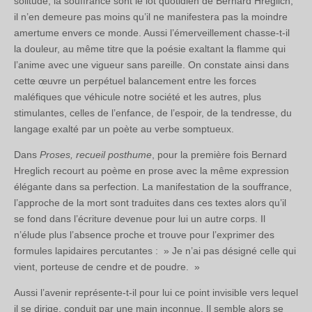
solitude, la souffrance sont le lot quotidien de Bernard Hreglich,
il n’en demeure pas moins qu’il ne manifestera pas la moindre
amertume envers ce monde. Aussi l’émerveillement chasse-t-il
la douleur, au même titre que la poésie exaltant la flamme qui
l’anime avec une vigueur sans pareille. On constate ainsi dans
cette œuvre un perpétuel balancement entre les forces
maléfiques que véhicule notre société et les autres, plus
stimulantes, celles de l’enfance, de l’espoir, de la tendresse, du
langage exalté par un poète au verbe somptueux.
Dans
Proses, recueil posthume
, pour la première fois Bernard
Hreglich recourt au poème en prose avec la même expression
élégante dans sa perfection. La manifestation de la souffrance,
l’approche de la mort sont traduites dans ces textes alors qu’il
se fond dans l’écriture devenue pour lui un autre corps. Il
n’élude plus l’absence proche et trouve pour l’exprimer des
formules lapidaires percutantes : » Je n’ai pas désigné celle qui
vient, porteuse de cendre et de poudre. »
Aussi l’avenir représente-t-il pour lui ce point invisible vers lequel
il se dirige, conduit par une main inconnue. Il semble alors se