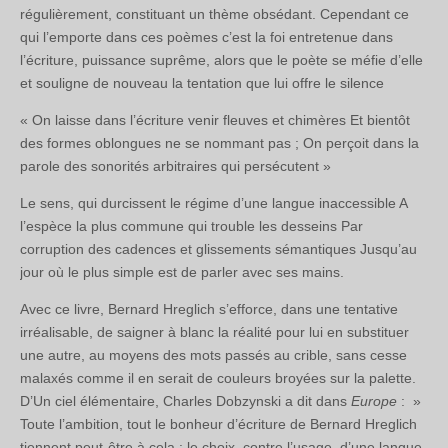
régulièrement, constituant un thème obsédant. Cependant ce
qui l’emporte dans ces poèmes c’est la foi entretenue dans
l’écriture, puissance suprême, alors que le poète se méfie d’elle
et souligne de nouveau la tentation que lui offre le silence
« On laisse dans l’écriture venir fleuves et chimères Et bientôt
des formes oblongues ne se nommant pas ; On perçoit dans la
parole des sonorités arbitraires qui persécutent »
Le sens, qui durcissent le régime d’une langue inaccessible A
l’espèce la plus commune qui trouble les desseins Par
corruption des cadences et glissements sémantiques Jusqu’au
jour où le plus simple est de parler avec ses mains.
Avec ce livre, Bernard Hreglich s’efforce, dans une tentative
irréalisable, de saigner à blanc la réalité pour lui en substituer
une autre, au moyens des mots passés au crible, sans cesse
malaxés comme il en serait de couleurs broyées sur la palette.
D’Un ciel élémentaire, Charles Dobzynski a dit dans
Europe
: »
Toute l’ambition, tout le bonheur d’écriture de Bernard Hreglich
tiennent peut-être à cela : le choix, contre l’usage, d’une langue