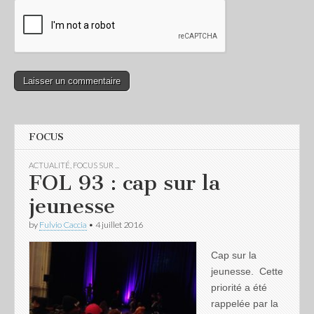
FOCUS
ACTUALITÉ
,
FOCUS SUR ...
FOL 93 : cap sur la
jeunesse
by
Fulvio Caccia
•
4 juillet 2016
Cap sur la
jeunesse. Cette
priorité a été
rappelée par la