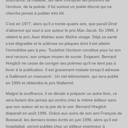
souffrance, la maladie, sut faire triompher les pouvoirs de
l’écriture, de la poésie. Il fut surtout un poète discret qui ne
chercha jamais à publier très tôt.
C’est en 1977, alors qu’il a trente-quatre ans, que paraît
Droit
d’absence
qui vaut à son auteur le prix
Max Jacob
. En 1986, il
obtient le prix
Jean Malrieu
avec
Maître visage
. Déjà sa santé
s’est dégradée et la sclérose en plaques dont il est atteint
l’immobilise peu à peu. Toutefois l’écriture constitue pour lui son
seul recours, son unique moyen de survie. Exigeant, Bernard
Hreglich ne cesse de corriger ses poèmes qu’il ne tient pas à
livrer à la publication. Il est gravement malade lorsqu’il adresse
à Gallimard un manuscrit :
Un ciel élémentaire
, qui sera publié
en 1994 et obtiendra le prix Mallarmé.
Malgré la souffrance, il se décide à préparer un autre livre, ce
sera Autant dire jamais qui sortira chez le même éditeur sans
que son auteur ait eu la joie de le voir. Bernard Hreglich
disparaît en août 1996. Grâce aux soins de son ami François de
Boisseuil, les derniers textes écrits en juin 1996, alors qu’il est
hospitalisé, seront publiés chez un éditeur-imprimeur à