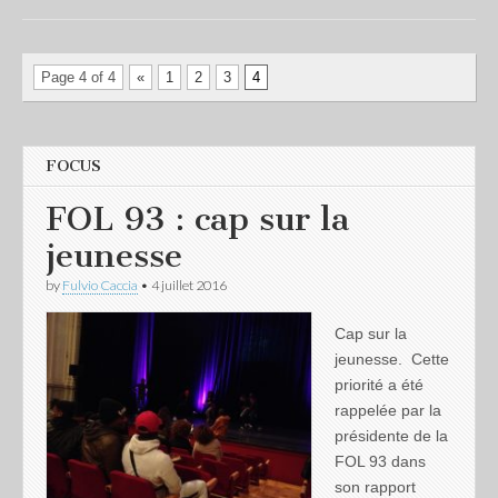
Page 4 of 4
«
1
2
3
4
FOCUS
FOL 93 : cap sur la
jeunesse
by
Fulvio Caccia
•
4 juillet 2016
Cap sur la
jeunesse. Cette
priorité a été
rappelée par la
présidente de la
FOL 93 dans
son rapport