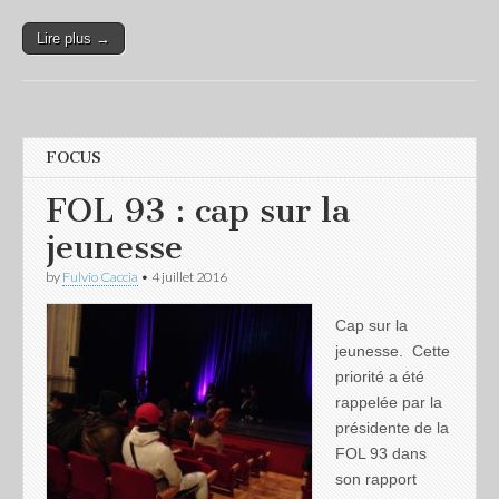
Lire plus →
FOCUS
FOL 93 : cap sur la
jeunesse
by
Fulvio Caccia
•
4 juillet 2016
Cap sur la
jeunesse. Cette
priorité a été
rappelée par la
présidente de la
FOL 93 dans
son rapport