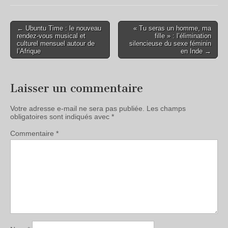
← Ubuntu Time : le nouveau
« Tu seras un homme, ma
rendez-vous musical et
fille » : l’élimination
culturel mensuel autour de
silencieuse du sexe féminin
l’Afrique
en Inde →
Laisser un commentaire
Votre adresse e-mail ne sera pas publiée.
Les champs
obligatoires sont indiqués avec
*
Commentaire
*