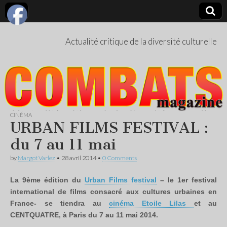
Actualité critique de la diversité culturelle
CINÉMA
URBAN FILMS FESTIVAL :
du 7 au 11 mai
by
Margot Varlez
•
28 avril 2014
•
0 Comments
La 9ème édition du
Urban Films festival
– le 1er festival
international de films consacré aux cultures urbaines en
France- se tiendra au
cinéma Etoile Lilas
et au
CENTQUATRE, à Paris du 7 au 11 mai 2014.