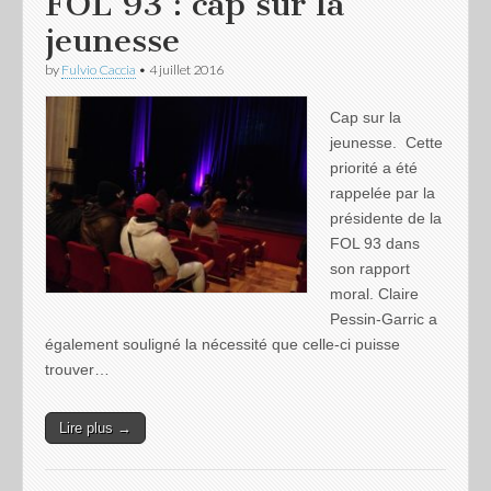
FOL 93 : cap sur la
jeunesse
by
Fulvio Caccia
•
4 juillet 2016
Cap sur la
jeunesse. Cette
priorité a été
rappelée par la
présidente de la
FOL 93 dans
son rapport
moral. Claire
Pessin-Garric a
également souligné la nécessité que celle-ci puisse
trouver…
Lire plus →