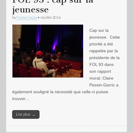
jeunesse
by
Fulvio Caccia
•
4 juillet 2016
Cap sur la
jeunesse. Cette
priorité a été
rappelée par la
présidente de la
FOL 93 dans
son rapport
moral. Claire
Pessin-Garric a
également souligné la nécessité que celle-ci puisse
trouver…
Lire plus →