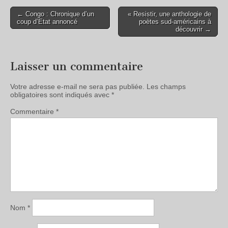
← Congo : Chronique d’un
« Resistir, une anthologie de
coup d’Etat annoncé
poètes sud-américains à
découvrir →
Laisser un commentaire
Votre adresse e-mail ne sera pas publiée.
Les champs
obligatoires sont indiqués avec
*
Commentaire
*
Nom
*