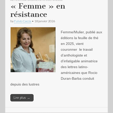
« Femme » en
résistance
by
Fulvio Caccia
•
18 janvier 2026
Femme/Mulier, publié aux
éditions la feuille de thé
en 2025, vient
couronner le travail
d’anthologiste et
d’infatigable animatrice
des lettres latino-
américaines que Rocio
Duran-Barba conduit
depuis des lustres
Lire plus →