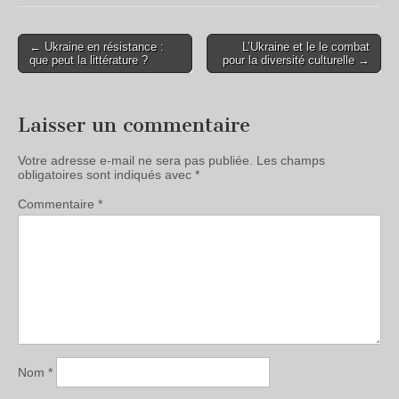
← Ukraine en résistance :
L’Ukraine et le le combat
que peut la littérature ?
pour la diversité culturelle →
Laisser un commentaire
Votre adresse e-mail ne sera pas publiée.
Les champs
obligatoires sont indiqués avec
*
Commentaire
*
Nom
*