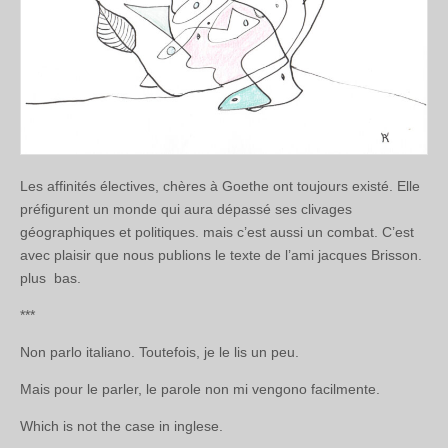
Les affinités électives, chères à Goethe ont toujours existé. Elle
préfigurent un monde qui aura dépassé ses clivages
géographiques et politiques. mais c’est aussi un combat. C’est
avec plaisir que nous publions le texte de l’ami jacques Brisson.
plus bas.
***
Non parlo italiano. Toutefois, je le lis un peu.
Mais pour le parler, le parole non mi vengono facilmente.
Which is not the case in inglese.