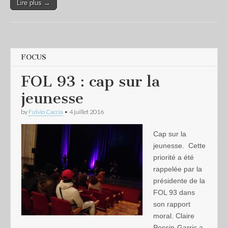
Lire plus →
FOCUS
FOL 93 : cap sur la
jeunesse
by
Fulvio Caccia
•
4 juillet 2016
Cap sur la
jeunesse. Cette
priorité a été
rappelée par la
présidente de la
FOL 93 dans
son rapport
moral. Claire
Pessin-Garric a