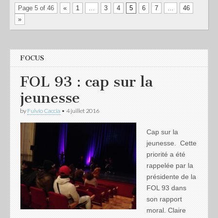
Page 5 of 46
«
1
…
3
4
5
6
7
…
46
»
FOCUS
FOL 93 : cap sur la
jeunesse
by
Fulvio Caccia
•
4 juillet 2016
Cap sur la
jeunesse. Cette
priorité a été
rappelée par la
présidente de la
FOL 93 dans
son rapport
moral. Claire