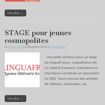
Lire plus →
STAGE pour jeunes
cosmopolites
by
Fulvio Caccia
•
30 octobre 2024
•
0 Comments
Une petite annonce pour un stage
de LinguaFranca. Linguafranca est
un collectif d’auteurs, traducteurs et
chercheurs constitués en association
loi 1901. Nous menons des activités
de réflexion, d’animation, de…
Lire plus →