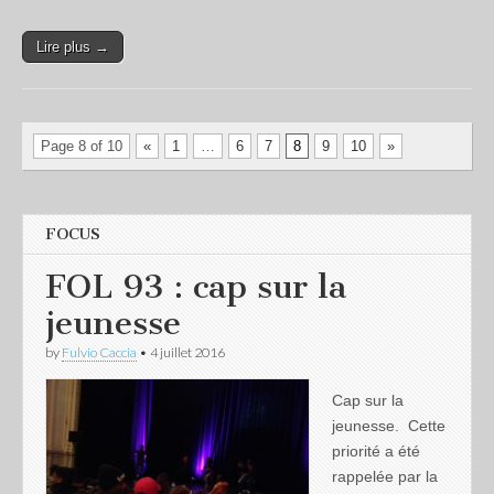
Lire plus →
Page 8 of 10
«
1
…
6
7
8
9
10
»
FOCUS
FOL 93 : cap sur la
jeunesse
by
Fulvio Caccia
•
4 juillet 2016
Cap sur la
jeunesse. Cette
priorité a été
rappelée par la