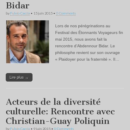
Bidar
by
Fulvio Caccia
•
15 juin 2015
•
0 Comments
Lors de nos pérégrinations au
Festival des Étonnants Voyageurs fin
mai 2015, nous avons fait la
rencontre d’Abdennour Bidar. Le
philosophe revient sur son ouvrage
« Plaidoyer pour la fraternité ». Il…
Lire plus →
Acteurs de la diversité
culturelle: Rencontre avec
Christian-Guay Poliquin
by
Fulvio Caccia
•
9 juin 2015
•
0 Comments